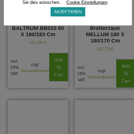
Sie dies wünschen.
Cookie Einstellungen
AKZEPTIEREN
Füllungszaunsystem
Rundbogen-
BALTRUM BB010 60
Bretterzaun
X 180/183 Cm
MELLUM 180 X
180/170 Cm
101,09
€
142,74
€
Add
incl.
zzgl.
Add
To
19%
incl.
Versandkosten
zzgl.
To
VAT
19%
Cart
Versandkosten
VAT
Cart