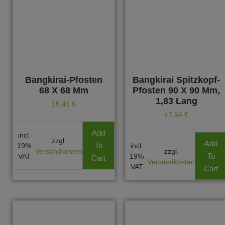
Bangkirai-Pfosten
Bangkirai Spitzkopf-
68 X 68 Mm
Pfosten 90 X 90 Mm,
1,83 Lang
15,41
€
47,54
€
Add
incl.
zzgl.
Add
To
19%
incl.
Versandkosten
zzgl.
To
VAT
19%
Cart
Versandkosten
VAT
Cart