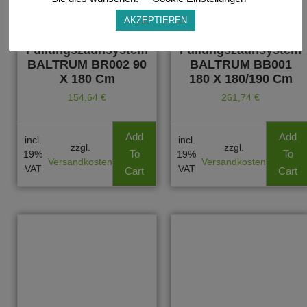
AKZEPTIEREN
Füllungszaunsystem
Füllungszaunsystem
BALTRUM BR002 90
BALTRUM BB001
X 180 Cm
180 X 180/190 Cm
154,64
€
261,74
€
Add
Add
incl.
incl.
zzgl.
zzgl.
To
To
19%
19%
Versandkosten
Versandkosten
VAT
VAT
Cart
Cart