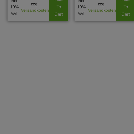
incl.
incl.
zzgl.
zzgl.
To
To
19%
19%
Versandkosten
Versandkosten
VAT
VAT
Cart
Cart