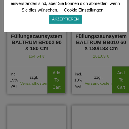
einverstanden sind, aber Sie können sich abmelden, wenn
Sie dies wünschen.
Cookie Einstellungen
AKZEPTIEREN
Füllungszaunsystem
Füllungszaunsystem
BALTRUM BR002 90
BALTRUM BB010 60
X 180 Cm
X 180/183 Cm
154,64
€
101,09
€
Add
Add
incl.
incl.
zzgl.
zzgl.
To
To
19%
19%
Versandkosten
Versandkosten
VAT
VAT
Cart
Cart