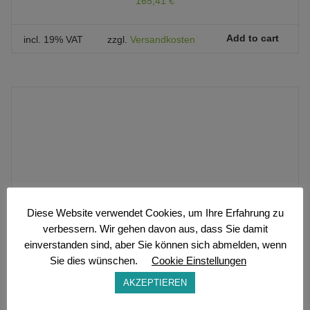
165,41
€
Add to cart
incl. 19% VAT
zzgl.
Versandkosten
Diese Website verwendet Cookies, um Ihre Erfahrung zu
verbessern. Wir gehen davon aus, dass Sie damit
einverstanden sind, aber Sie können sich abmelden, wenn
Sie dies wünschen.
Cookie Einstellungen
AKZEPTIEREN
Rustique-Tisch 165 x 90 x 78 cm
891,31
€