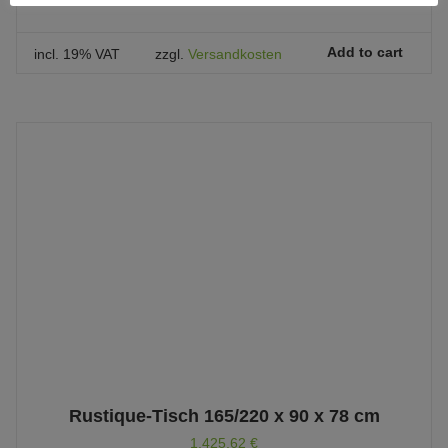
Add to cart
incl. 19% VAT
zzgl.
Versandkosten
Rustique-Tisch 165/220 x 90 x 78 cm
1.425,62
€