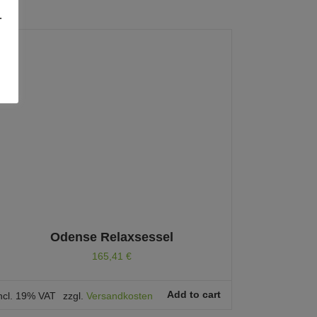
.
Odense Relaxsessel
165,41
€
Add to cart
ncl. 19% VAT
zzgl.
Versandkosten