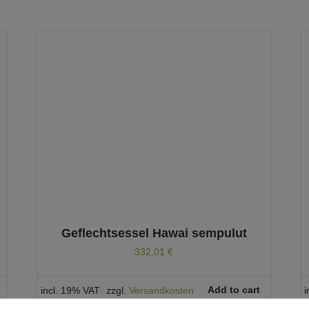
Geflechtsessel Hawai sempulut
332,01
€
Add to cart
incl. 19% VAT
zzgl.
Versandkosten
i