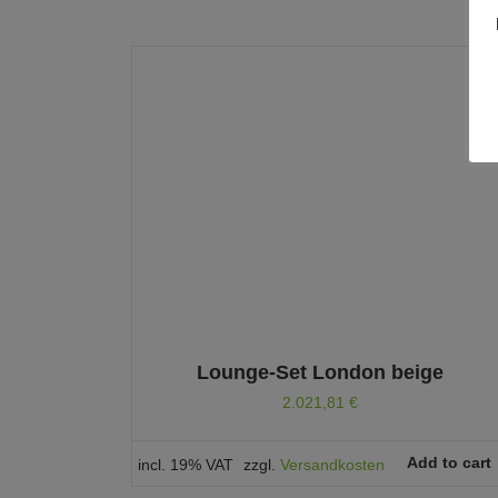
Lounge-Set London beige
2.021,81
€
Add to cart
incl. 19% VAT
zzgl.
Versandkosten