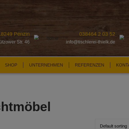
18249 Penzin
038464 2 03 52
ützower Str. 46
info@tischlerei-thielk.de
SHOP
UNTERNEHMEN
REFERENZEN
KONT
chtmöbel