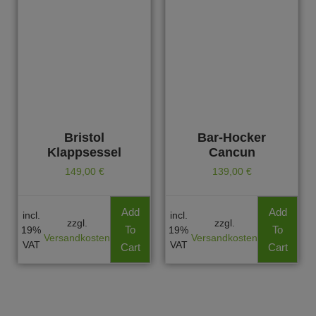
Bristol
Bar-Hocker
Klappsessel
Cancun
149,00
€
139,00
€
Add
Add
incl.
incl.
zzgl.
zzgl.
To
To
19%
19%
Versandkosten
Versandkosten
VAT
VAT
Cart
Cart