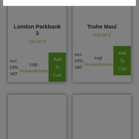
London Parkbank
Truhe Maui
3
518,00
€
329,00
€
Add
incl.
zzgl.
Add
To
incl.
19%
zzgl.
Versandkosten
To
19%
VAT
Cart
Versandkosten
VAT
Cart