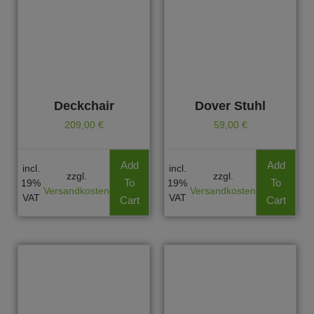
Deckchair
Dover Stuhl
209,00
€
59,00
€
Add
Add
incl.
incl.
zzgl.
zzgl.
To
To
19%
19%
Versandkosten
Versandkosten
VAT
VAT
Cart
Cart