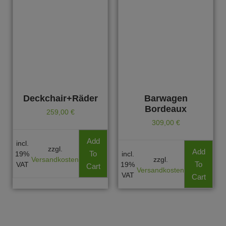
Deckchair+Räder
Barwagen
Bordeaux
259,00
€
309,00
€
Add
incl.
zzgl.
Add
To
19%
incl.
Versandkosten
zzgl.
To
VAT
19%
Cart
Versandkosten
VAT
Cart