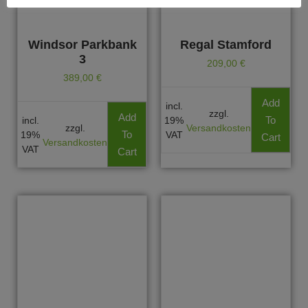
Windsor Parkbank
Regal Stamford
3
209,00
€
389,00
€
Add
incl.
zzgl.
Add
To
incl.
19%
zzgl.
Versandkosten
To
19%
VAT
Cart
Versandkosten
VAT
Cart