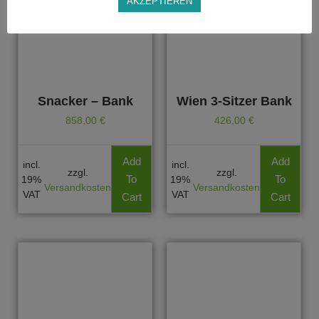
AKZEPTIEREN
Snacker – Bank
Wien 3-Sitzer Bank
858,00
€
426,00
€
Add
Add
incl.
incl.
zzgl.
zzgl.
To
To
19%
19%
Versandkosten
Versandkosten
VAT
VAT
Cart
Cart