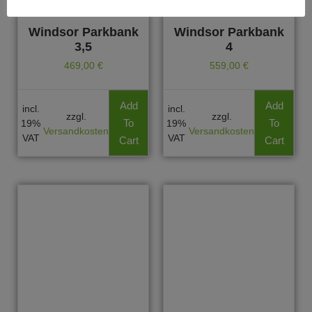
Windsor Parkbank
Windsor Parkbank
3,5
4
469,00
€
559,00
€
Add
Add
incl.
incl.
zzgl.
zzgl.
To
To
19%
19%
Versandkosten
Versandkosten
VAT
VAT
Cart
Cart