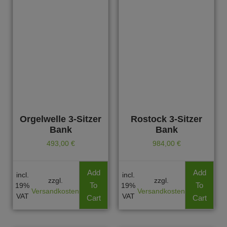
Orgelwelle 3-Sitzer
Rostock 3-Sitzer
Bank
Bank
493,00
€
984,00
€
Add
Add
incl.
incl.
zzgl.
zzgl.
To
To
19%
19%
Versandkosten
Versandkosten
VAT
VAT
Cart
Cart