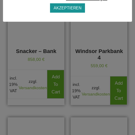
AKZEPTIEREN
Snacker – Bank
Windsor Parkbank
4
858,00
€
559,00
€
Add
incl.
zzgl.
Add
To
19%
incl.
Versandkosten
zzgl.
To
VAT
19%
Cart
Versandkosten
VAT
Cart