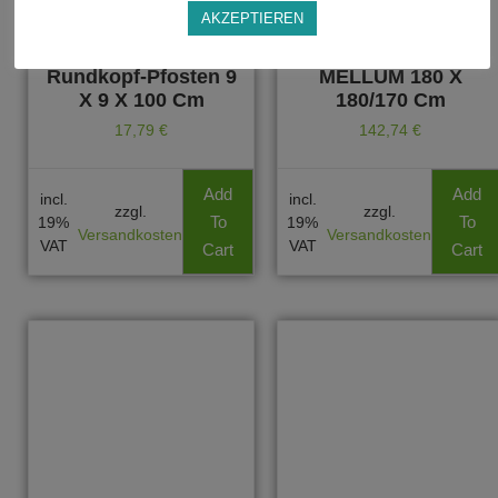
AKZEPTIEREN
Füllungszaunsystem
Rundbogen-
BALTRUM
Bretterzaun
Rundkopf-Pfosten 9
MELLUM 180 X
X 9 X 100 Cm
180/170 Cm
17,79
€
142,74
€
Add
Add
incl.
incl.
zzgl.
zzgl.
To
To
19%
19%
Versandkosten
Versandkosten
VAT
VAT
Cart
Cart