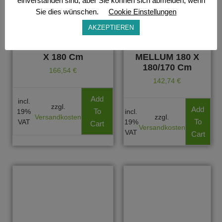
einverstanden sind, aber Sie können sich abmelden, wenn
Sie dies wünschen.
Cookie Einstellungen
AKZEPTIEREN
Füllungszaunsystem
Rundbogen-
BALTRUM BR011 90
Bretterzaun
X 180 Cm
MELLUM 180 X
180/170 Cm
166,54
€
142,74
€
Add
incl.
zzgl.
Add
To
19%
incl.
Versandkosten
zzgl.
To
VAT
19%
Cart
Versandkosten
VAT
Cart