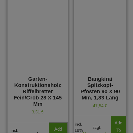
Garten-
Bangkirai
Konstruktionsholz
Spitzkopf-
Riffelbretter
Pfosten 90 X 90
Fein/grob 28 X 145
Mm, 1,83 Lang
Mm
47,54
€
3,51
€
Add
incl.
zzgl.
Add
To
incl.
19%