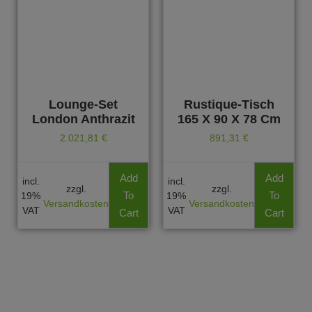
Lounge-Set
Rustique-Tisch
London Anthrazit
165 X 90 X 78 Cm
2.021,81
€
891,31
€
Add
Add
incl.
incl.
zzgl.
zzgl.
To
To
19%
19%
Versandkosten
Versandkosten
VAT
VAT
Cart
Cart