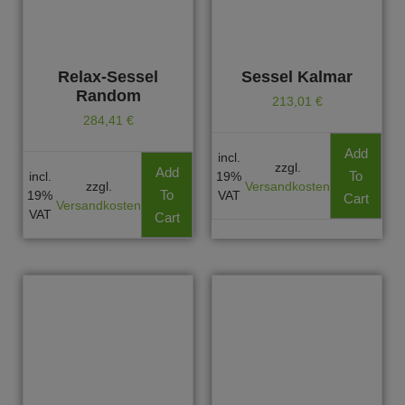
Relax-Sessel
Sessel Kalmar
Random
213,01
€
284,41
€
Add
incl.
zzgl.
Add
To
incl.
19%
zzgl.
Versandkosten
To
19%
VAT
Cart
Versandkosten
VAT
Cart