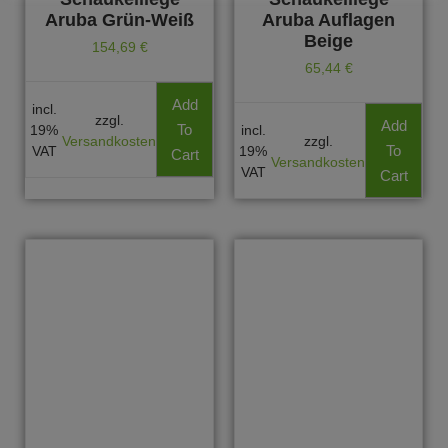
Aruba Grün-Weiß
Aruba Auflagen
Beige
154,69
€
65,44
€
Add
incl.
zzgl.
Add
To
19%
incl.
Versandkosten
zzgl.
To
VAT
19%
Cart
Versandkosten
VAT
Cart