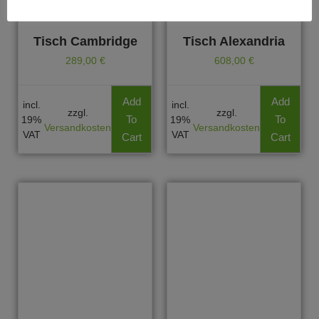
Tisch Cambridge
Tisch Alexandria
289,00
€
608,00
€
Add
Add
incl.
incl.
zzgl.
zzgl.
To
To
19%
19%
Versandkosten
Versandkosten
VAT
VAT
Cart
Cart