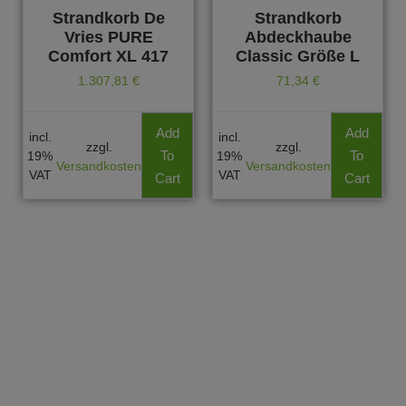
Strandkorb De
Strandkorb
Vries PURE
Abdeckhaube
Comfort XL 417
Classic Größe L
1.307,81
€
71,34
€
Add
Add
incl.
incl.
zzgl.
zzgl.
To
To
19%
19%
Versandkosten
Versandkosten
VAT
VAT
Cart
Cart