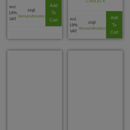
1.069,81
€
Add
incl.
zzgl.
To
19%
Versandkosten
Add
VAT
incl.
Cart
zzgl.
To
19%
Versandkosten
VAT
Cart