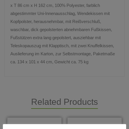
x T 86 cm x H 162 cm, 100% Polyester, farblich
abgestimmter Uni-Innenausschlag, Wendekissen mit
Kopfpolster, herausnehmbar, mit Reißverschluß,
waschbar, dick gepolsterten abnehmbaren Fußkissen,
Fußstützen extra lang gepolstert, ausziehbar mit
Teleskopauszug mit Klapptisch, mit zwei Knuffelkissen,
Auslieferung im Karton, zur Selbstmontage, Paketmaße
ca. 134 x 101 x 44 cm, Gewicht ca. 75 kg
Related Products