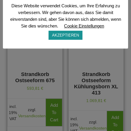
Diese Website verwendet Cookies, um Ihre Erfahrung zu
verbessern. Wir gehen davon aus, dass Sie damit
einverstanden sind, aber Sie können sich abmelden, wenn
Sie dies wünschen.
Cookie Einstellungen
AKZEPTIEREN
Strandkorb
Strandkorb
Ostseeform 675
Ostseeform
Kühlungsborn XL
593,81
€
413
1.069,81
€
Add
incl.
zzgl.
To
19%
Versandkosten
Add
VAT
incl.
Cart
zzgl.
To
19%
Versandkosten