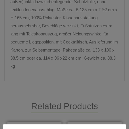
außen) inkl. dazwischenliegender Schutzfolie, ohne
textilen Innenausschlag, Maße ca. B 135 cm x T 92 cm x
H 165 cm, 100% Polyester, Kissenausstattung
herausnehmbar, Beschläge verzinkt, Fußstützen extra
lang mit Teleskopauszug, großer Neigungswinkel für
bequeme Liegeposition, mit Cocktailtisch, Auslieferung im
Karton, zur Selbstmontage, Paketmaße ca. 133 x 100 x
38,5 cm oder ca. 114 x 96 x22 cm cm, Gewicht ca. 88,3
kg
Related Products