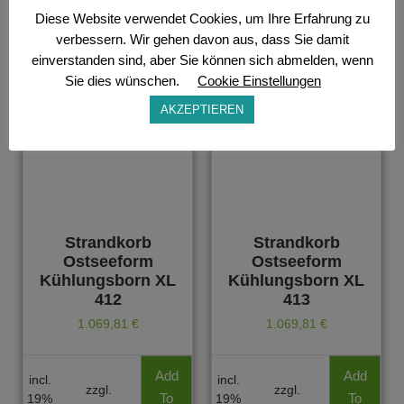
Diese Website verwendet Cookies, um Ihre Erfahrung zu
verbessern. Wir gehen davon aus, dass Sie damit
einverstanden sind, aber Sie können sich abmelden, wenn
Sie dies wünschen.
Cookie Einstellungen
AKZEPTIEREN
Strandkorb
Strandkorb
Ostseeform
Ostseeform
Kühlungsborn XL
Kühlungsborn XL
412
413
1.069,81
€
1.069,81
€
Add
Add
incl.
incl.
zzgl.
zzgl.
To
To
19%
19%