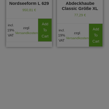
Nordseeform L 629
Abdeckhaube
Classic Größe XL
950,81
€
77,29
€
Add
incl.
zzgl.
Add
To
19%
incl.
Versandkosten
zzgl.
To
VAT
19%
Cart
Versandkosten
VAT
Cart